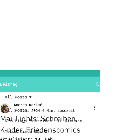
Beitrag
All Posts
Andrea Karimé
All Posts
1. Juni 2024
4 Min. Lesezeit
Mai-Lights: Schreiben,
Kreatives Schreiben mit Kindern
Kinder, Friedenscomics
Meine Kinderbücher
Aktualisiert:
18. Feb.