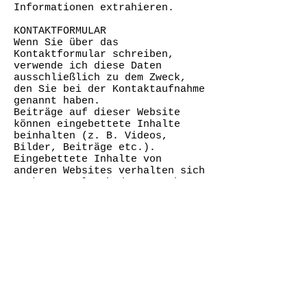
Informationen extrahieren.
KONTAKTFORMULAR
Wenn Sie über das
Kontaktformular schreiben,
verwende ich diese Daten
ausschließlich zu dem Zweck,
den Sie bei der Kontaktaufnahme
genannt haben.
Beiträge auf dieser Website
können eingebettete Inhalte
beinhalten (z. B. Videos,
Bilder, Beiträge etc.).
Eingebettete Inhalte von
anderen Websites verhalten sich
exakt so, als ob der Besucher
die andere Website besucht
hätte.
COOKIES
Diese Websites können Daten
über Sie sammeln, Cookies
benutzen, zusätzliche Tracking-
Dienste von Dritten einbetten
und Ihre Interaktion mit
diesem eingebetteten Inhalt