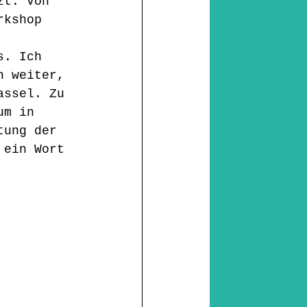
zt. Von 
rkshop 
s. Ich 
n weiter, 
assel. Zu 
um in 
tung der 
 ein Wort 