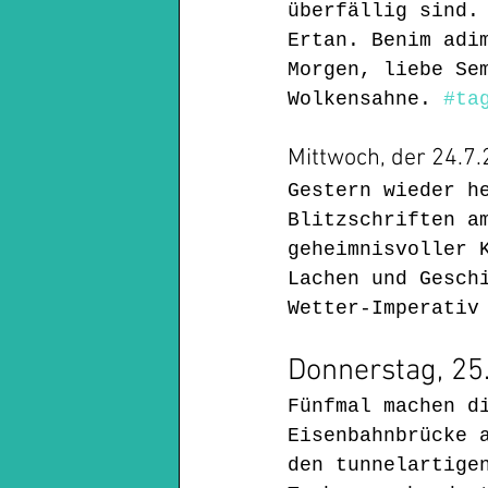
überfällig sind.
Ertan. Benim adi
Morgen, liebe Se
Wolkensahne. 
#ta
Mittwoch, der 24.7.
Gestern wieder h
Blitzschriften a
geheimnisvoller 
Lachen und Gesch
Wetter-Imperativ
Donnerstag, 25
Fünfmal machen d
Eisenbahnbrücke 
den tunnelartige