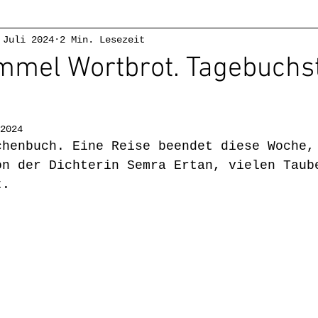
 Juli 2024
2 Min. Lesezeit
achige Kids
Leseförderung
#writerslife
a
immel Wortbrot. Tagebuchs
ratur
Kinderliteratur
Über mich
Mehrspr
2024
chenbuch. Eine Reise beendet diese Woche,
licke
Wörterwelten Kalk
on der Dichterin Semra Ertan, vielen Taub
t.