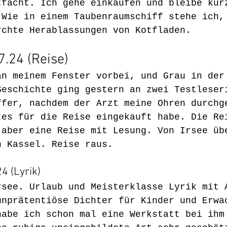
tfacht. Ich gehe einkaufen und bleibe kur
 Wie in einem Taubenraumschiff stehe ich,
rchte Herablassungen von Kotfladen.
7.24 (Reise)
an meinem Fenster vorbei, und Grau in der
Geschichte ging gestern an zwei Testleser
ffer, nachdem der Arzt meine Ohren durchg
tes für die Reise eingekauft habe. Die Re
 aber eine Reise mit Lesung. Von Irsee üb
h Kassel. Reise raus.
4 (Lyrik)
rsee. Urlaub und Meisterklasse Lyrik mit 
unprätentiöse Dichter für Kinder und Erwa
habe ich schon mal eine Werkstatt bei ihm