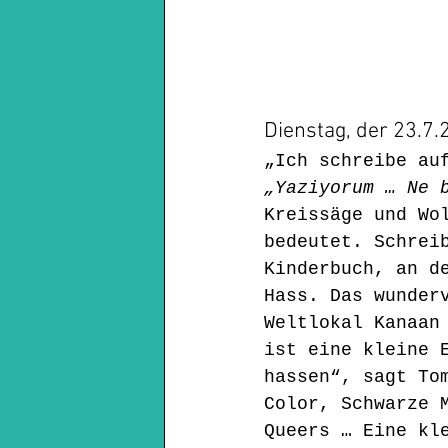
Dienstag, der 23.7.
„Ich schreibe au
„Yaziyorum … Ne 
Kreissäge und Wo
bedeutet. Schrei
Kinderbuch, an d
Hass. Das wunder
Weltlokal Kanaan
ist eine kleine 
hassen“, sagt To
Color, Schwarze 
Queers … Eine kl