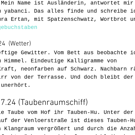
 Mein Name ist Ausländerin, antwortet mir
m yabanci. Das alles finde und schreibe i
mra Ertan, mit Spatzenschwatz, Wortbrot u
gebuchstaben
24  (Wetter)
eftige Gewitter. Vom Bett aus beobachte i
m Himmel. Eindeutige Kalligramme von 
Kraft, neonfarben auf Schwarz. Nachbarn r
irr von der Terrasse. Und doch bleibt der
 unerhört.
.7.24 (Taubenraumschiff)
ie Taube vom Hof ihr Tauben-Hu. Unter der
auf der Venloerstraße ist dieses Tauben-H
n Klangraum vergrößert und durch die Anza