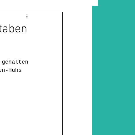
"das wort ist ein geschichtenbüro" erik, 4
dultismus
taben
achigkeit
 gehalten 
en-Huhs 