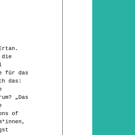
Ertan. 
 die 
l 
e für das 
ch das: 
e 
rum? „Das 
e 
ons of 
m*innen, 
gst 