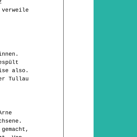
z 
 verweile 
 
innen. 
espült 
ise also. 
er Tullau 
Arne 
chsene. 
 gemacht, 