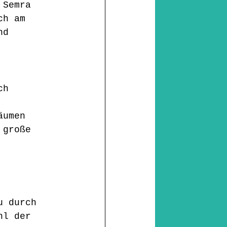
 Semra 
ch am 
nd 
ch 
äumen 
 große 
 
u durch 
hl der 