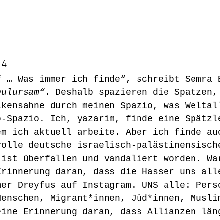
24
f … Was immer ich finde“, schreibt Semra 
bulursam“
. Deshalb spazieren die Spatzen,
lkensahne durch meinen Spazio, was Weltal
b-Spazio. Ich, yazarim, finde eine Spätzl
em ich aktuell arbeite. Aber ich finde au
volle deutsche israelisch-palästinensisch
 ist überfallen und vandaliert worden. Wa
Erinnerung daran, dass die Hasser uns all
mer Dreyfus auf Instagram. UNS alle: Pers
Menschen, Migrant*innen, Jüd*innen, Musli
eine Erinnerung daran, dass Allianzen län