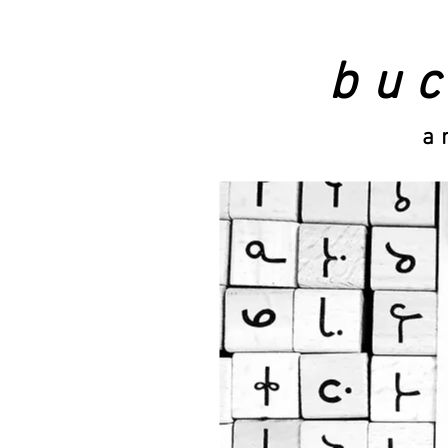
bu
an