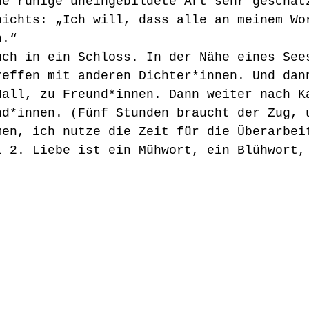
ne ruhige uneingebildete Art sehr geschät
nichts: „Ich will, dass alle an meinem Wo
n.“
uch in ein Schloss. In der Nähe eines See
reffen mit anderen Dichter*innen. Und dan
Hall, zu Freund*innen. Dann weiter nach K
nd*innen. (Fünf Stunden braucht der Zug, 
men, ich nutze die Zeit für die Überarbei
l 2. Liebe ist ein Mühwort, ein Blühwort,