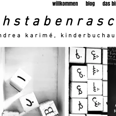
willkommen
blog
das bi
chstabenrasc
drea karimé, kinderbuchau