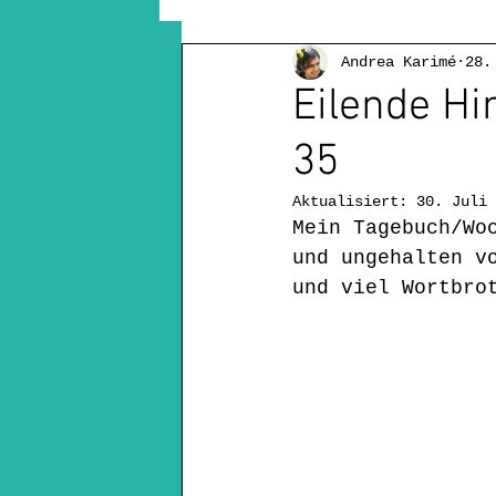
Andrea Karimé
28.
Montagsgedichte
Mehrspr
Eilende H
35
Diversity in der Kinderlite
Aktualisiert:
30. Juli 
Mein Tagebuch/Wo
Kinderbuchautorin
Rückb
und ungehalten v
und viel Wortbro