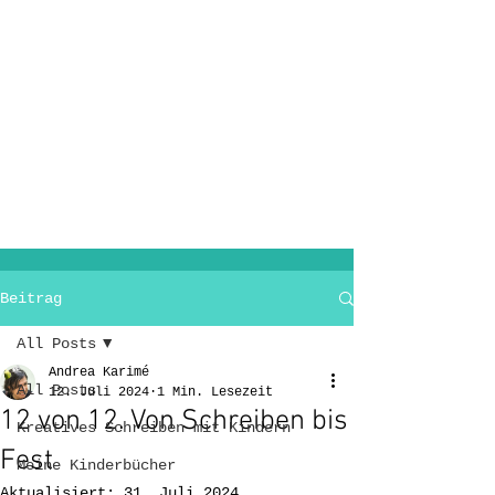
Beitrag
All Posts
Andrea Karimé
All Posts
12. Juli 2024
1 Min. Lesezeit
12 von 12. Von Schreiben bis
Kreatives Schreiben mit Kindern
Fest
Meine Kinderbücher
Aktualisiert:
31. Juli 2024