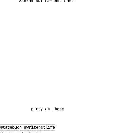
Andrea auf Simones Fest.
party am abend
#tagebuch #writerstlife