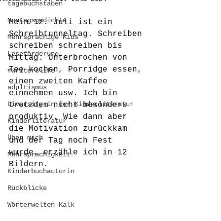
tagebuchstaben
Montagsgedichte
Mein 12. Juli ist ein 
Schreibtunneltag. Schreiben 
Mehrsprachige Kids
schreiben schreiben bis 
Leseförderung
Mittag. Unterbrochen von 
Tee kochen, Porridge essen, 
#writerslife
einen zweiten Kaffee 
adultismus
einnehmen usw. Ich bin 
Diversity in der Kinderliteratur
trotzdem nicht besonders 
produktiv. Wie dann aber 
Kinderliteratur
die Motivation zurückkam 
Über mich
und der Tag noch Fest 
wurde, erzähle ich in 12 
Mehrsprachigkeit
Bildern.
Kinderbuchautorin
Rückblicke
Wörterwelten Kalk