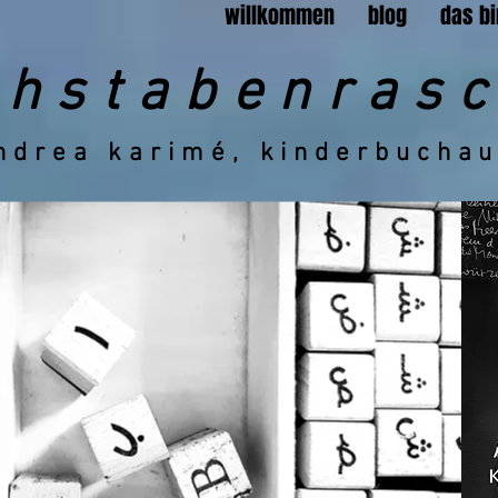
willkommen
blog
das bi
chstabenrasc
drea karimé, kinderbuchau