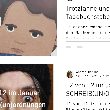
Trotzfahne und
Tagebuchstabe
In dieser Woche sc
den Nachwehen eine
Exklusionserfahrun
namens Stadt und m
eigenen Fell“, auf
ersten Lesereise n
hartnäckiger Krank
Ende in der Freude
Andrea Karimé
Empowerment reimen
12. Jan. 2025
1 Mi
Montagsgedicht. ta
12 von 12 im J
SCHREIB(UN)
12 von 12 ist eine
Blogger*innenaktio