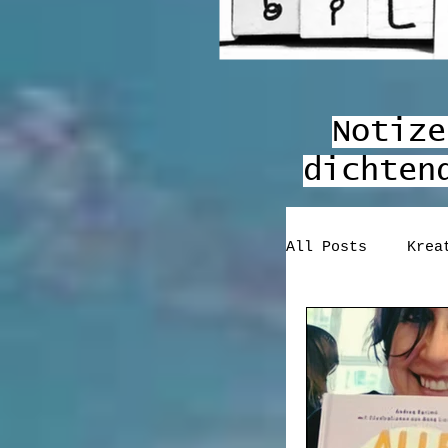
Notize
dichte
All Posts
Krea
tagebuchstabe
#writerslife