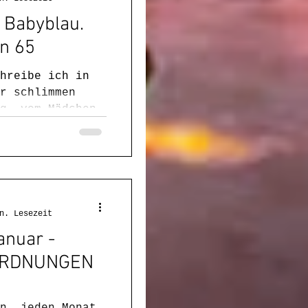
 Babyblau.
n 65
hreibe ich in
r schlimmen
g, vom Mädchen
it „Das All im
 einer kleinen
ach
heit und am
 von sich auf
der Poetry. Mit
n. Lesezeit
gebuchstaben
anuar -
ORDNUNGEN
n, jeden Monat