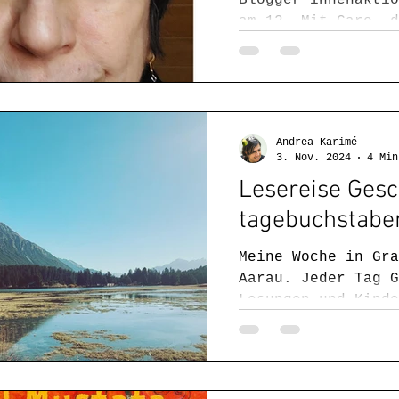
am 12. Mit Caro, d
Draußen nur Kännch
uns alle vernetzt.
Andrea Karimé
3. Nov. 2024
4 Min
Lesereise Gesc
tagebuchstabe
Meine Woche in Gra
Aarau. Jeder Tag G
Lesungen und Kinde
Kinderideen und di
Kinderwissen. Von