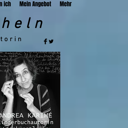
n ich
Mein Angebot
Mehr
heln
torin