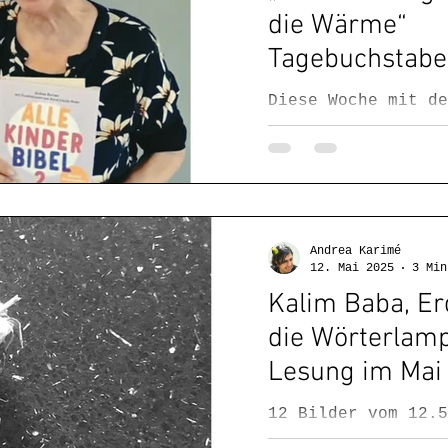
flimmern. Mein Vad
die Wärme“
inspirierende Begl
Tagebuchstabe
Master-Piece von D
in dem ich mich au
Diese Woche mit de
Vergnüglichste ver
Geschichtentopf, d
Freude marginalisi
Dortmund-Nord, mit
indonesischen Voge
Kinder-Bibel 1 (de
Bulgur mag), mit g
Andrea Karimé
klugen tragenden W
12. Mai 2025
3 Min
Walter Benjamin, m
Kalim Baba, E
Dichterin, die aus
die Wörterlamp
Dutzend Koffern le
natürlich mit dem 
Lesung im Mai
12 Bilder vom 12.5
Bild-Einblicken in