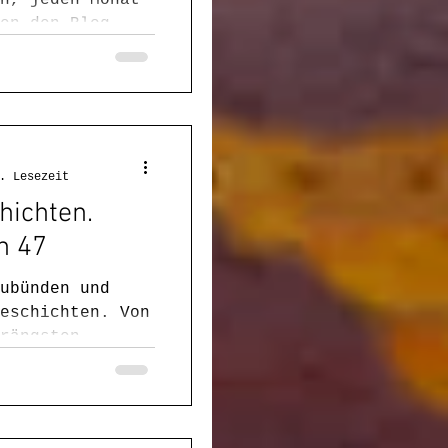
en den Blog
en hostet. Und
. Lesezeit
hichten.
n 47
ubünden und
eschichten. Von
rängsten,
asporischem