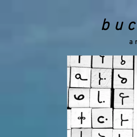
bu
an