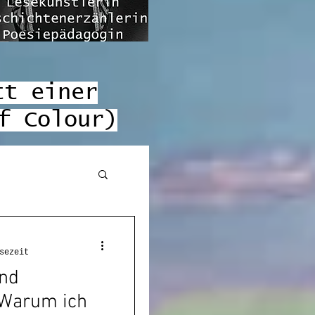
tt einer
f Colour)
eförderung
sezeit
nd
Warum ich