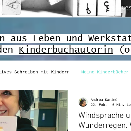
n aus Leben und Werksta
nden
Kinderbuchautorin
(o
tives Schreiben mit Kindern
Meine Kinderbücher
n
Montagsgedichte
Mehrsprachige Kids
Les
Andrea Karimé
22. Feb.
6 Min. Le
Windsprache u
adultismus
Diversity in der Kinderliteratur
Wunderregen. 