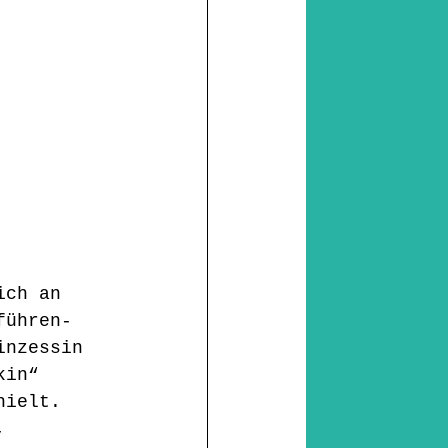
ich an 
führen- 
inzessin 
kin“ 
hielt. 
, 