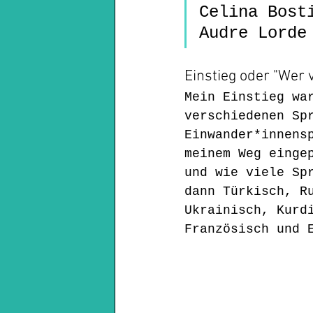
Celina Bost
Audre Lorde
Einstieg oder "Wer 
Mein Einstieg wa
verschiedenen Sp
Einwander*innens
meinem Weg einge
und wie viele Sp
dann Türkisch, R
Ukrainisch, Kurd
Französisch und 