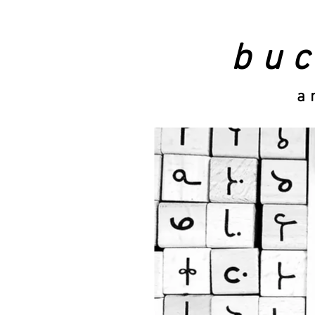
bu
an