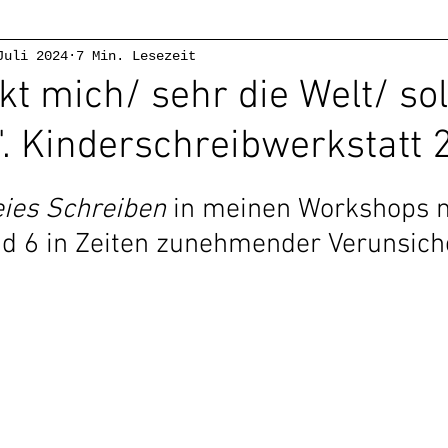
Juli 2024
7 Min. Lesezeit
achige Kids
Leseförderung
#writerslife
a
kt mich/ sehr die Welt/ sol
. Kinderschreibwerkstatt 
ratur
Kinderliteratur
Über mich
Mehrspr
eies Schreiben
 in meinen Workshops m
licke
Wörterwelten Kalk
nd 6 in Zeiten zunehmender Verunsic