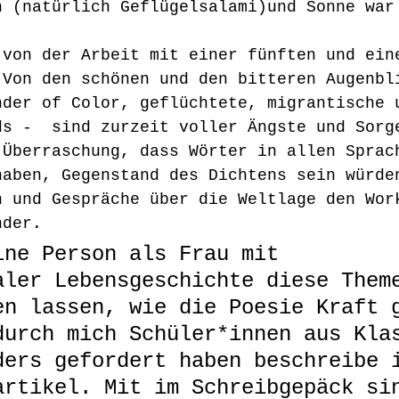
n (natürlich Geflügelsalami)und Sonne war
 von der Arbeit mit einer fünften und ein
 Von den schönen und den bitteren Augenbl
nder of Color, geflüchtete, migrantische 
ds -  sind zurzeit voller Ängste und Sorg
 Überraschung, dass Wörter in allen Sprac
haben, Gegenstand des Dichtens sein würde
n und Gespräche über die Weltlage den Wor
nder. 
ine Person als Frau mit 
aler Lebensgeschichte diese Them
en lassen, wie die Poesie Kraft 
durch mich Schüler*innen aus Kla
ders gefordert haben beschreibe 
artikel. Mit im Schreibgepäck si