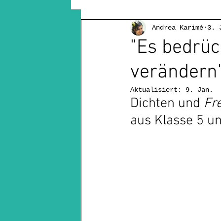
Andrea Karimé
3. 
Montagsgedichte
Mehrspr
"Es bedrüc
verändern"
Diversity in der Kinderlite
Aktualisiert:
9. Jan.
Dichten und 
Fr
Kinderbuchautorin
Rückb
aus Klasse 5 u