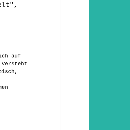
elt", 
ich auf 
 versteht 
bisch, 
, 
men 