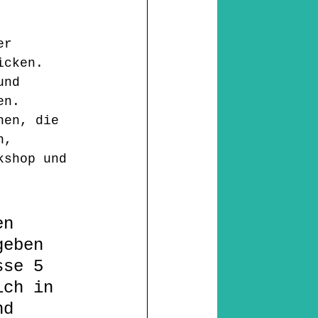
 
er 
icken. 
und 
en. 
hen, die 
n, 
kshop und 
en 
geben 
sse 5 
ich in 
nd 