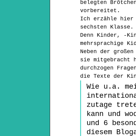
belegten Brötche
vorbereitet.
Ich erzähle hier
sechsten Klasse.
Denn Kinder, -Ki
mehrsprachige Ki
Neben der großen
sie mitgebracht 
durchzogen Frage
die Texte der Ki
Wie u.a. me
internation
zutage tret
kann und wo
und 6 beson
diesem Blog