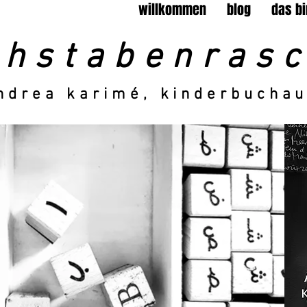
willkommen
blog
das bi
chstabenrasc
drea karimé, kinderbuchau