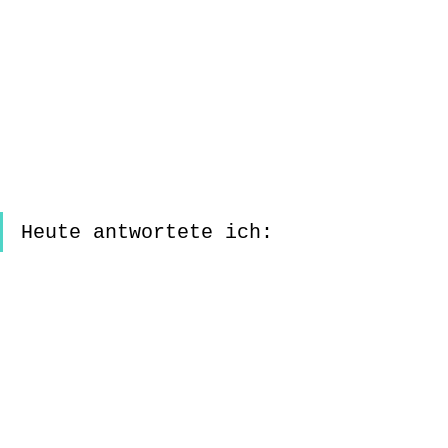
Heute antwortete ich: 
"Oh, danke für deine 
Perspektive!“ Oder 
„Entschuldige, ich 
verstehe nicht? Was 
soll das heißen?“ 
Oder