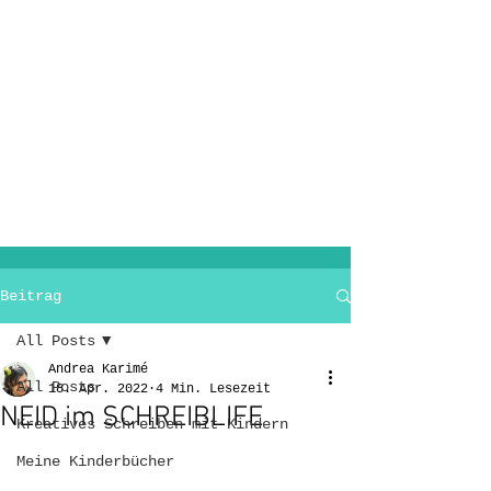
Beitrag
All Posts
Andrea Karimé
All Posts
18. Apr. 2022
4 Min. Lesezeit
NEID im SCHREIBLIFE
Kreatives Schreiben mit Kindern
Meine Kinderbücher