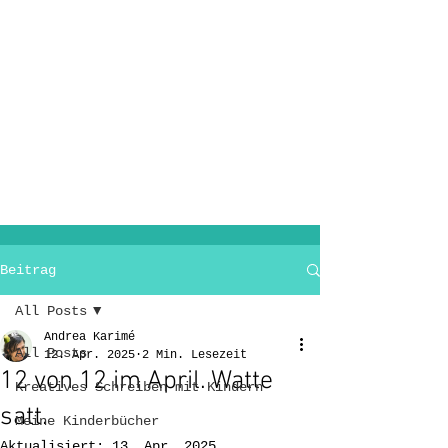
Beitrag
All Posts
Andrea Karimé
All Posts
12. Apr. 2025
2 Min. Lesezeit
12 von 12 im April. Watte
Kreatives Schreiben mit Kindern
satt.
Meine Kinderbücher
Aktualisiert:
13. Apr. 2025