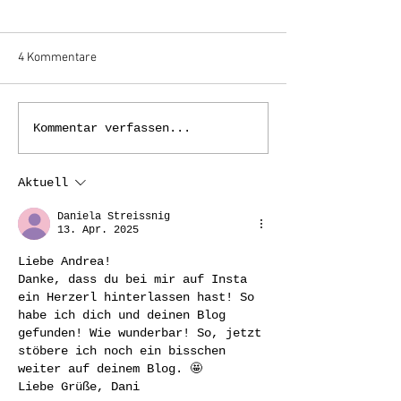
4 Kommentare
12von12 im März.
12 von 12 im Jan
Kommentar verfassen...
Augentag.
SCHREIB(UN)OR
Aktuell
Daniela Streissnig
13. Apr. 2025
Liebe Andrea!
Danke, dass du bei mir auf Insta 
ein Herzerl hinterlassen hast! So 
habe ich dich und deinen Blog 
gefunden! Wie wunderbar! So, jetzt 
stöbere ich noch ein bisschen 
weiter auf deinem Blog. 🤩
Liebe Grüße, Dani