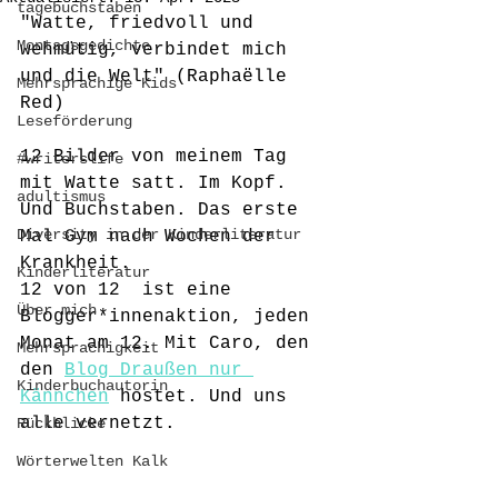
tagebuchstaben
"Watte, friedvoll und 
Montagsgedichte
wehmütig, verbindet mich 
und die Welt" (Raphaëlle 
Mehrsprachige Kids
Red)
Leseförderung
12 Bilder von meinem Tag 
#writerslife
mit Watte satt. Im Kopf. 
adultismus
Und Buchstaben. Das erste 
Diversity in der Kinderliteratur
Mal Gym nach Wochen der 
Krankheit.
Kinderliteratur
12 von 12  ist eine 
Über mich
Blogger*innenaktion, jeden 
Monat am 12. Mit Caro, den 
Mehrsprachigkeit
den 
Blog Draußen nur 
Kinderbuchautorin
Kännchen
 hostet. Und uns 
alle vernetzt.
Rückblicke
Wörterwelten Kalk