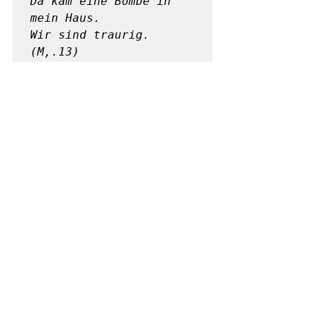
Da kam eine Bombe in 
mein Haus.

Wir sind traurig.  
(M,.13)