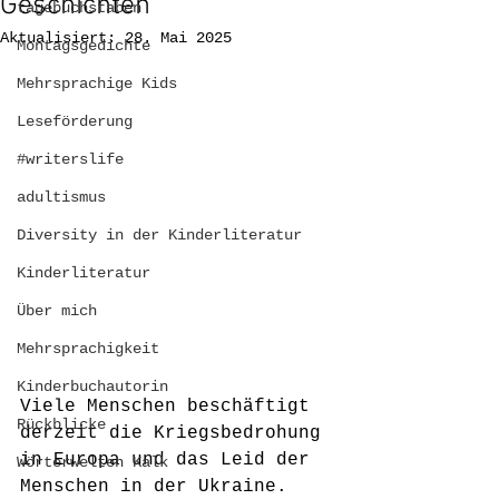
Geschichten
tagebuchstaben
Aktualisiert:
28. Mai 2025
Montagsgedichte
Mehrsprachige Kids
Leseförderung
#writerslife
adultismus
Diversity in der Kinderliteratur
Kinderliteratur
Über mich
Mehrsprachigkeit
Kinderbuchautorin
Viele Menschen beschäftigt 
Rückblicke
derzeit die Kriegsbedrohung 
in Europa und das Leid der 
Wörterwelten Kalk
Menschen in der Ukraine. 