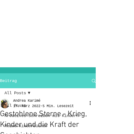
Beitrag
All Posts
Andrea Karimé
All Posts
17. März 2022
5 Min. Lesezeit
Gestohlene Sterne - Krieg,
Kreatives Schreiben mit Kindern
Kinder und die Kraft der
Meine Kinderbücher