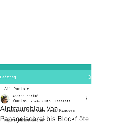
Beitrag
All Posts
Andrea Karimé
All Posts
14. Jan. 2024
3 Min. Lesezeit
Alptraumblau. Von
Kreatives Schreiben mit Kindern
Papageischrei bis Blockflöte
Meine Kinderbücher