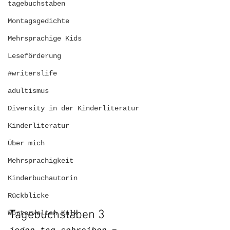
tagebuchstaben
Montagsgedichte
Mehrsprachige Kids
Leseförderung
#writerslife
adultismus
Diversity in der Kinderliteratur
Kinderliteratur
Über mich
Mehrsprachigkeit
Kinderbuchautorin
Rückblicke
Tagebuchstaben 3
Wörterwelten Kalk